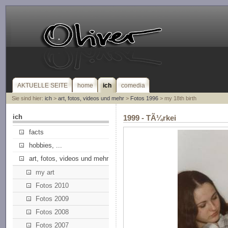
AKTUELLE SEITE
home
ich
comedia
Sie sind hier:
ich
>
art, fotos, videos und mehr
>
Fotos 1996
> my 18th birth
ich
1999 - TÃ¼rkei
facts
hobbies, ...
art, fotos, videos und mehr
my art
Fotos 2010
Fotos 2009
Fotos 2008
Fotos 2007