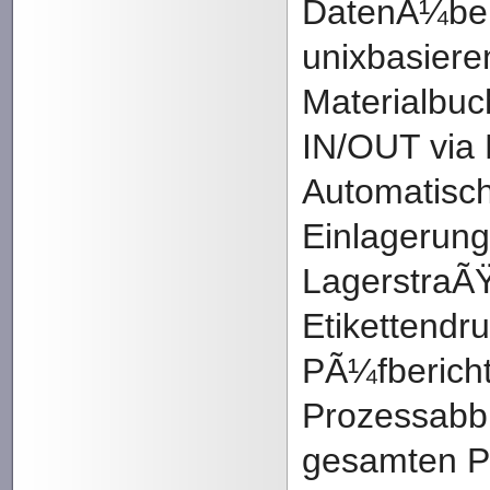
DatenÃ¼be
unixbasier
Materialbuc
IN/OUT via 
Automatisc
Einlagerung
LagerstraÃŸ
Etikettendru
PÃ¼fbericht
Prozessabbi
gesamten P