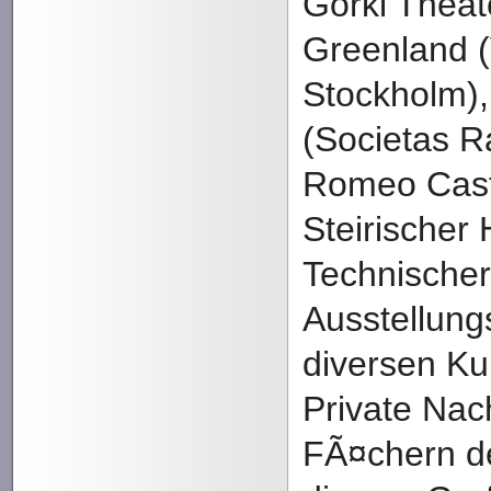
Gorki Theate
Greenland (
Stockholm), 
(Societas Ra
Romeo Castel
Steirischer
Technische
Ausstellung
diversen Ku
Private Nach
FÃ¤chern der