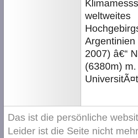
Klimamessst
weltweites
Hochgebirgs
Argentinien
2007) â€“ 
(6380m) m. 
UniversitÃ¤t G
Das ist die persönliche websi
Leider ist die Seite nicht meh