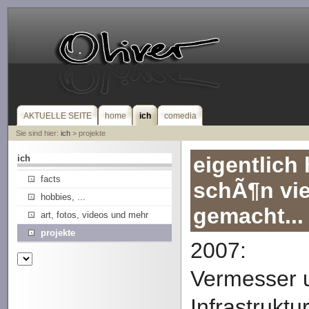
AKTUELLE SEITE
home
ich
comedia
Sie sind hier:
ich
> projekte
eigentlich 
ich
facts
schÃ¶n vie
hobbies, ...
gemacht...
art, fotos, videos und mehr
projekte
2007:
Vermesser 
Infrastruktu