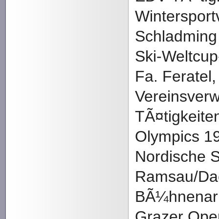
Wintersport
Schladming 
Ski-Weltcup
Fa. Feratel
Vereinsverw
TÃ¤tigkeite
Olympics 1
Nordische 
Ramsau/Dac
BÃ¼hnenarb
Grazer Oper