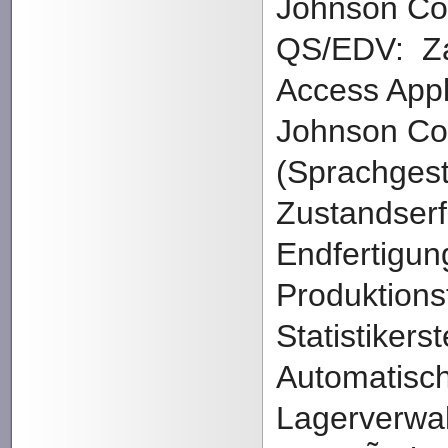
Johnson Con
QS/EDV: Za
Access Appl
Johnson Co
(Sprachges
Zustandserf
Endfertigun
Produktions
Statistikers
Automatisc
Lagerverwa