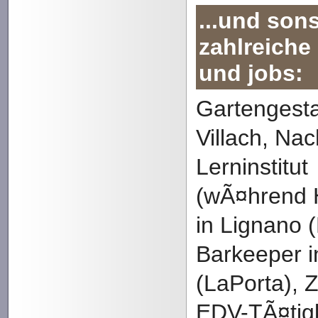
...und son
zahlreiche
und jobs:
Gartengesta
Villach, Nac
Lerninstitut
(wÃ¤hrend 
in Lignano 
Barkeeper 
(LaPorta), 
EDV-TÃ¤tigk