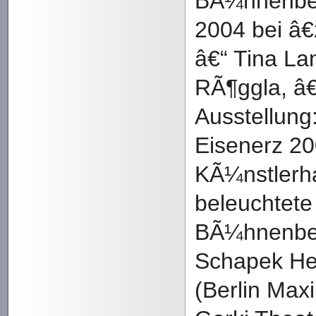
BÃ¼hnenbet
2004 bei â
â€“ Tina Lan
RÃ¶ggla, â€
Ausstellun
Eisenerz 20
KÃ¼nstlerh
beleuchtete
BÃ¼hnenbe
Schapek He
(Berlin Max