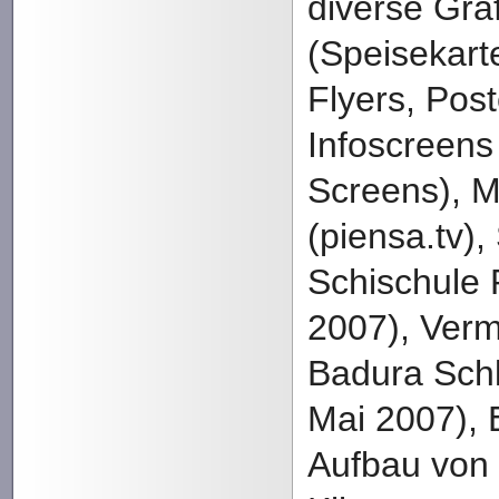
diverse Gra
(Speisekart
Flyers, Pos
Infoscreens
Screens), M
(piensa.tv),
Schischule
2007), Ver
Badura Sch
Mai 2007), 
Aufbau von