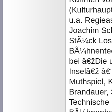
(Kulturhaup
u.a. Regieas
Joachim Sc
StÃ¼ck Los
BÃ¼hnentec
bei â€žDie
Inselâ€ž â€“
Muthspiel, 
Brandauer, 
Technische