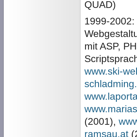
QUAD)
1999-2002:
Webgestaltu
mit ASP, PH
Scriptsprach
www.ski-wel
schladming.
www.laporta
www.marias
(2001),
www
ramsau.at
(