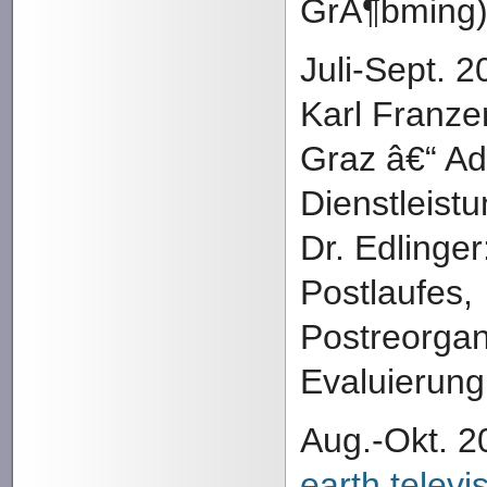
GrÃ¶bming
Juli-Sept. 2
Karl Franze
Graz â€“ Ad
Dienstleistu
Dr. Edlinger
Postlaufes,
Postreorgan
Evaluierun
Aug.-Okt. 2
earth televi