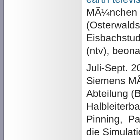
MÃ¼nchen u
(Osterwalds
Eisbachstud
(ntv), beona
Juli-Sept. 2
Siemens M
Abteilung (
Halbleiterb
Pinning, Pa
die Simulat