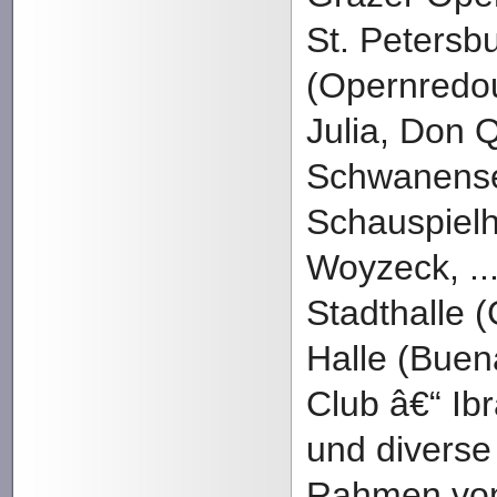
St. Petersb
(Opernredo
Julia, Don 
Schwanensee
Schauspiel
Woyzeck, ..
Stadthalle (
Halle (Buen
Club â€“ Ibr
und diverse
Rahmen vo