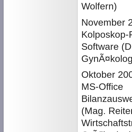
Wolfern)
November 2
Kolposkop-
Software (D
GynÃ¤kolog
Oktober 20
MS-Office
Bilanzausw
(Mag. Reite
Wirtschaft