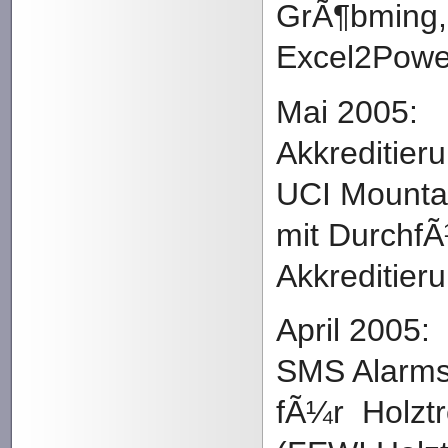
GrÃ¶bming,
Excel2Powe
Mai 2005:
Akkreditier
UCI Mounta
mit Durchf
Akkreditie
April 2005:
SMS Alarms
fÃ¼r Holzt