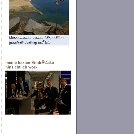
Messstationen stehen! Expedition
geschafft, Auftrag erfÃ¼llt!
meine letzten EindrÃ¼cke
hinsichtlich work: