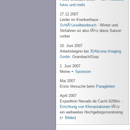
fotos und mehr
27.12.2007
Leider im Krankenhaus -
SchlÃ¼sselbeinbruch
- Winter und
Skifahren ist also fÃ¼r diese Saison
vorbei
10. Juni 2007
Arbeitsbeginn bei
Alicona Imaging
Gmbh.
Grambach/Graz
1. Juni 2007
Meine
Sponsion
Mai 2007
Erste Versuche beim
Paragleiten
April 2007
Expedition Nevado de Cachi 6206m -
Errichtung von Klimastationen
fÃ¼r
ein weltweites Hochgebirgsmonitoring
(
Bilder
)