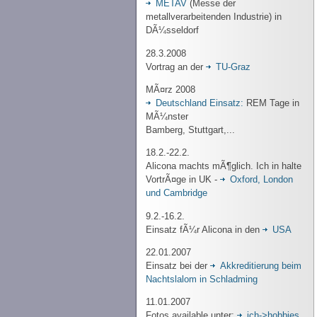
METAV
(Messe der
metallverarbeitenden Industrie) in
DÃ¼sseldorf
28.3.2008
Vortrag an der
TU-Graz
MÃ¤rz 2008
Deutschland Einsatz:
REM Tage in
MÃ¼nster
Bamberg, Stuttgart,...
18.2.-22.2.
Alicona machts mÃ¶glich. Ich in halte
VortrÃ¤ge in UK -
Oxford, London
und Cambridge
9.2.-16.2.
Einsatz fÃ¼r Alicona in den
USA
22.01.2007
Einsatz bei der
Akkreditierung beim
Nachtslalom in Schladming
11.01.2007
Fotos available unter:
ich->hobbies,