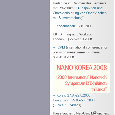
Karlsruhe im Rahmen des Seminars
mit Praktikum: "
Inspektion und
Charakterisierung von OberflÃ¤chen
mit Bildverarbeitung
"
Kopenhagen
15.10.2008
UK (Birmingham, Worksop,
London,...) 29.9-3.10.2008
ICPM
(international conference for
precision measurement) Ilmenau:
8.9.-11.9.2008
Korea: 27.8.-29.8.2008
Hong Kong: 25.8.-27.8.2008
(
pics
/
videos
)
Kaiserlauthern, Neu-Ulm, MÃ¼nchen: