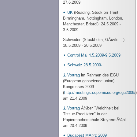
27.6.2009
UK
(Reading, Stock on Trent,
Birmingham, Nottingham, London,
Manchester, Bristol): 24.5.2009 -
3.5.2009
Schweden (Stockholm, GÃ¤vle,...):
18.5.2009 - 20.5.2009
Control Mai 4.5.2009-9.5.2009
Schweiz 28.5.2009-
Vortrag
im Rahmen des EGU
(European geoscience union)
Kongresses 2009
(
http://meetings.copernicus.org/egu2009/
)
am 21.4.2009
Vortrag
Ã¼ber "Weichheit bei
Tissue-Produkten" in der
Papiermacherschule SteyrermÃ¼hl
am 20.4.2009
Budapest MÃ¤rz 2009