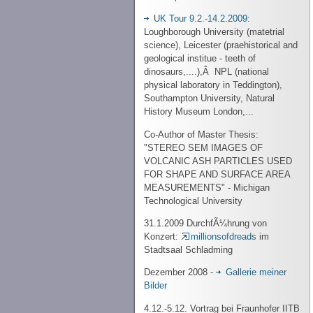
UK Tour 9.2.-14.2.2009
:
Loughborough University (matetrial
science), Leicester (praehistorical and
geological institue - teeth of
dinosaurs,....),Â NPL (national
physical laboratory in Teddington),
Southampton University, Natural
History Museum London,...
Co-Author of Master Thesis:
"STEREO SEM IMAGES OF
VOLCANIC ASH PARTICLES USED
FOR SHAPE AND SURFACE AREA
MEASUREMENTS" - Michigan
Technological University
31.1.2009 DurchfÃ¼hrung von
Konzert:
millionsofdreads
im
Stadtsaal Schladming
Dezember 2008 -
Gallerie meiner
Bilder
4.12.-5.12. Vortrag bei Fraunhofer IITB