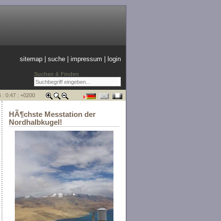
sitemap
|
suche
|
impressum
|
login
Suchen & Finden
 : 0:47 : +0200
HÃ¶chste Messtation der
Nordhalbkugel!