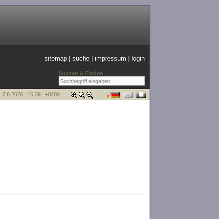
sitemap
|
suche
|
impressum
|
login
Suchen & Finden
7.8.2026 : 16:39 : +0200