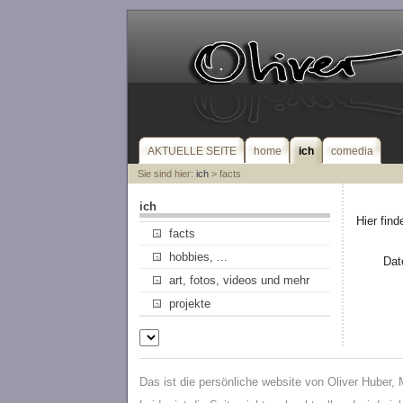
AKTUELLE SEITE
home
ich
comedia
Sie sind hier:
ich
> facts
ich
Hier fin
facts
hobbies, ...
Dat
art, fotos, videos und mehr
projekte
Das ist die persönliche website von Oliver Huber,