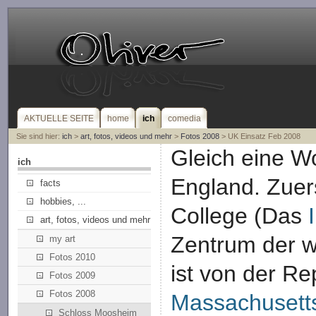
AKTUELLE SEITE
home
ich
comedia
Sie sind hier:
ich
>
art, fotos, videos und mehr
>
Fotos 2008
> UK Einsatz Feb 2008
Gleich eine 
ich
England. Zuer
facts
hobbies, ...
College (Das
art, fotos, videos und mehr
Zentrum der w
my art
Fotos 2010
ist von der Re
Fotos 2009
Fotos 2008
Massachusetts
Schloss Moosheim