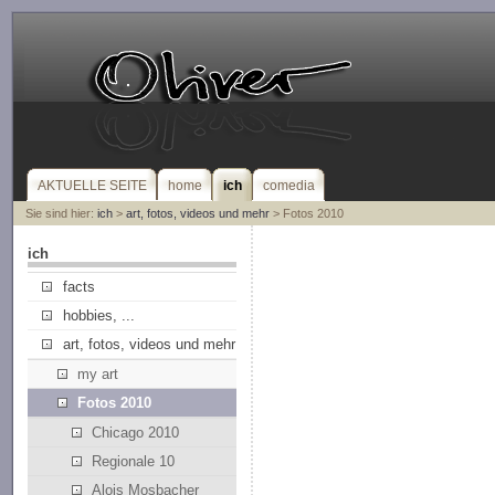
AKTUELLE SEITE
home
ich
comedia
Sie sind hier:
ich
>
art, fotos, videos und mehr
> Fotos 2010
ich
facts
hobbies, ...
art, fotos, videos und mehr
my art
Fotos 2010
Chicago 2010
Regionale 10
Alois Mosbacher