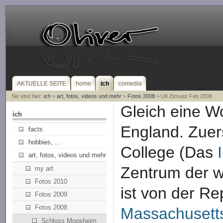
AKTUELLE SEITE
home
ich
comedia
Sie sind hier:
ich
>
art, fotos, videos und mehr
>
Fotos 2008
> UK Einsatz Feb 2008
Gleich eine 
ich
England. Zuer
facts
hobbies, ...
College (Das
art, fotos, videos und mehr
Zentrum der w
my art
Fotos 2010
ist von der Re
Fotos 2009
Fotos 2008
Massachusetts
Schloss Moosheim