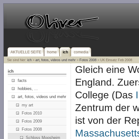
AKTUELLE SEITE
home
ich
comedia
Sie sind hier:
ich
>
art, fotos, videos und mehr
>
Fotos 2008
> UK Einsatz Feb 2008
Gleich eine 
ich
England. Zuer
facts
hobbies, ...
College (Das
art, fotos, videos und mehr
Zentrum der w
my art
Fotos 2010
ist von der Re
Fotos 2009
Fotos 2008
Massachusetts
Schloss Moosheim