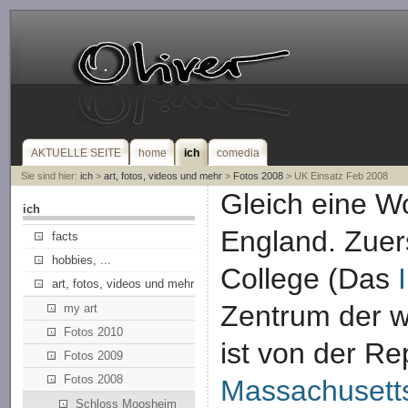
AKTUELLE SEITE
home
ich
comedia
Sie sind hier:
ich
>
art, fotos, videos und mehr
>
Fotos 2008
> UK Einsatz Feb 2008
Gleich eine 
ich
England. Zuer
facts
hobbies, ...
College (Das
art, fotos, videos und mehr
Zentrum der w
my art
Fotos 2010
ist von der Re
Fotos 2009
Fotos 2008
Massachusetts
Schloss Moosheim