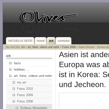
AKTUELLE SEITE
home
ich
comedia
Sie sind hier:
ich
>
art, fotos, videos und mehr
>
Fotos 2008
> Asien Einsatz - Korean Ap
Asien ist ande
ich
Europa was ab
facts
hobbies, ...
ist in Korea:
art, fotos, videos und mehr
und Jecheon.
my art
Fotos 2010
Fotos 2009
Fotos 2008
Schloss Moosheim