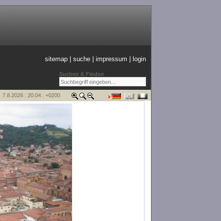
sitemap
|
suche
|
impressum
|
login
Suchen & Finden
7.8.2026 : 20:04 : +0200