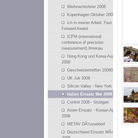
Weihnachtsfeier 2008
Kopenhagen Oktober 2008
ich in meiner Arbeit: Fast
Forward Award
ICPM (international
conference of precision
measurement) Ilmenau
Hong Kong und Korea August
2008
Geschwistertreffen 100808
UK Juli 2008
Silicon Valley - New York
Italien Einsatz Mai 2008
Control 2008 - Stuttgart
Asien Einsatz - Korean April
2008
METAV DÃ¼sseldorf
Deutschland Einsatz MÃ¤rz
2008