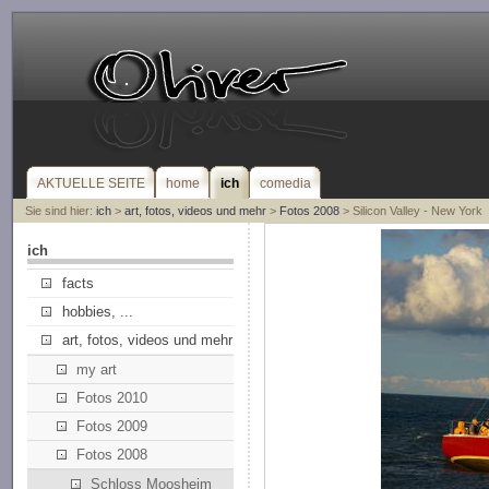
AKTUELLE SEITE
home
ich
comedia
Sie sind hier:
ich
>
art, fotos, videos und mehr
>
Fotos 2008
> Silicon Valley - New York
ich
facts
hobbies, ...
art, fotos, videos und mehr
my art
Fotos 2010
Fotos 2009
Fotos 2008
Schloss Moosheim