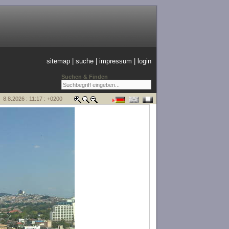
sitemap
|
suche
|
impressum
|
login
Suchen & Finden
8.8.2026 : 11:17 : +0200