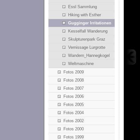
Essl Sammlung
Hiking with Esther
Gugginger Irritationen
Kesselfall Wanderung
Skulpturenpark Graz
Vernissage Lurgrotte
Wandern_Hannegkogel
Weltmaschine
Fotos 2009
Fotos 2008
Fotos 2007
Fotos 2006
Fotos 2005
Fotos 2004
Fotos 2002
Fotos 2000
Fotos 1999