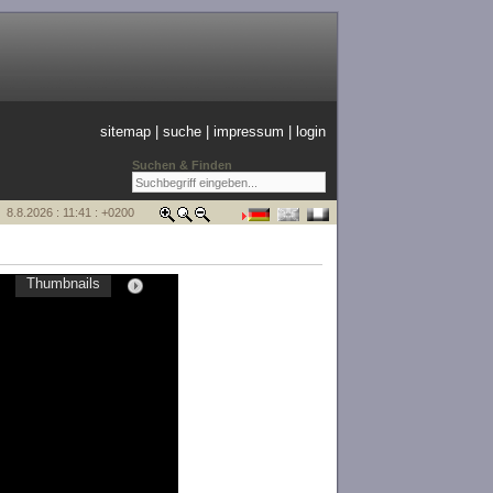
sitemap
|
suche
|
impressum
|
login
Suchen & Finden
8.8.2026 : 11:41 : +0200
Thumbnails