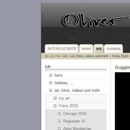
AKTUELLE SEITE
home
ich
comedia
Sie sind hier:
ich
>
art, fotos, videos und mehr
>
Fotos 2010
>
ich
Gugging
facts
hobbies, ...
art, fotos, videos und mehr
my art
Fotos 2010
Chicago 2010
Regionale 10
Alois Mosbacher