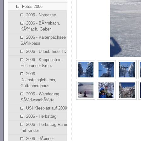
Fotos 2006
2006 - Notgasse
2006 - BÃ¤rnbach,
KÃ¶flach, Gaberl
2006 - Kaltenbachsee
SÃ¶lkpass
2006 - Urlaub Insel Hvar
2006 - Krippenstein -
Heilbronner Kreuz
2006 -
Dachsteingletscher,
Guttenberghaus
2006 - Wanderung
SÃ¼dwandhÃ¼tte
USI Kleeblattlauf 2009
2006 - Herbsttag
2006 - Herbsttag Ramsau
mit Kinder
2006 - JÃ¤nner