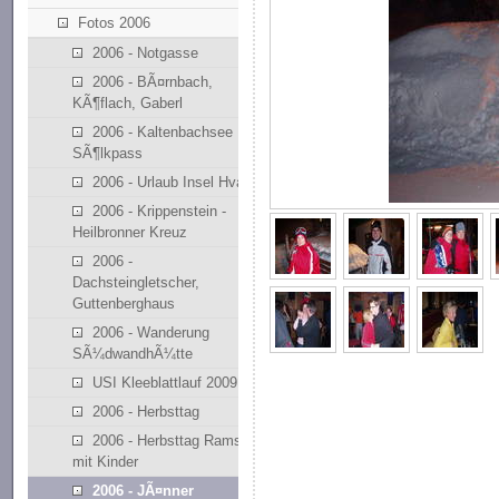
Fotos 2006
2006 - Notgasse
2006 - BÃ¤rnbach,
KÃ¶flach, Gaberl
2006 - Kaltenbachsee
SÃ¶lkpass
2006 - Urlaub Insel Hvar
2006 - Krippenstein -
Heilbronner Kreuz
2006 -
Dachsteingletscher,
Guttenberghaus
2006 - Wanderung
SÃ¼dwandhÃ¼tte
USI Kleeblattlauf 2009
2006 - Herbsttag
2006 - Herbsttag Ramsau
mit Kinder
2006 - JÃ¤nner