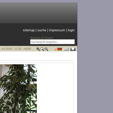
sitemap
|
suche
|
impressum
|
login
Suchen & Finden
6.8.2026 : 11:26 : +0200