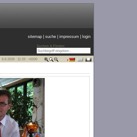
sitemap
|
suche
|
impressum
|
login
Suchen & Finden
6.8.2026 : 11:33 : +0200