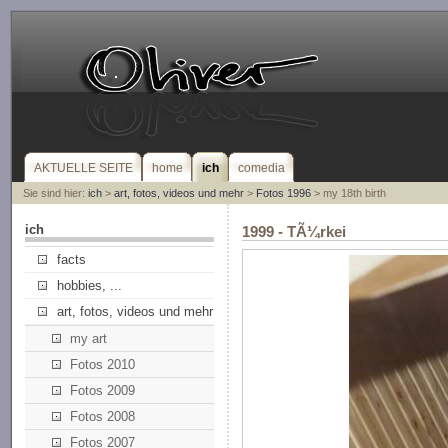
AKTUELLE SEITE
home
ich
comedia
Sie sind hier:
ich
>
art, fotos, videos und mehr
>
Fotos 1996
> my 18th birth
ich
1999 - TÃ¼rkei
facts
hobbies, ...
art, fotos, videos und mehr
my art
Fotos 2010
Fotos 2009
Fotos 2008
Fotos 2007