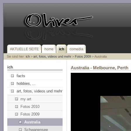
AKTUELLE SEITE
home
ich
comedia
Sie sind hier:
ich
>
art, fotos, videos und mehr
>
Fotos 2009
> Australia
ich
Australia - Melbourne, Perth
facts
hobbies, ...
art, fotos, videos und mehr
my art
Fotos 2010
Fotos 2009
Australia
Schwanensee