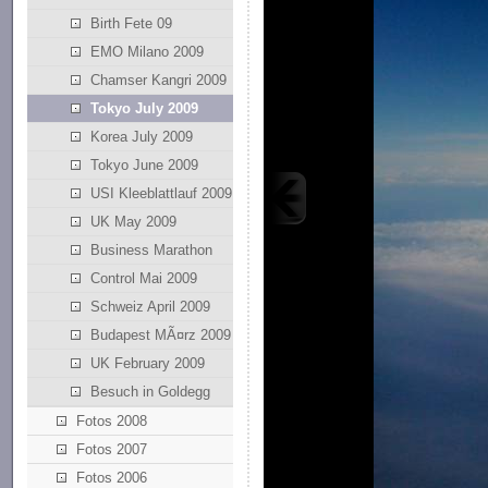
Birth Fete 09
EMO Milano 2009
Chamser Kangri 2009
Tokyo July 2009
Korea July 2009
Tokyo June 2009
USI Kleeblattlauf 2009
UK May 2009
Business Marathon
Control Mai 2009
Schweiz April 2009
Budapest MÃ¤rz 2009
UK February 2009
Besuch in Goldegg
Fotos 2008
Fotos 2007
Fotos 2006