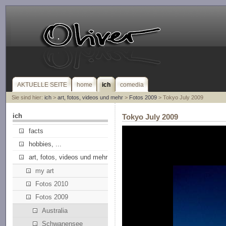
AKTUELLE SEITE
home
ich
comedia
Sie sind hier:
ich
>
art, fotos, videos und mehr
>
Fotos 2009
> Tokyo July 2009
ich
Tokyo July 2009
facts
hobbies, ...
art, fotos, videos und mehr
my art
Fotos 2010
Fotos 2009
Australia
Schwanensee