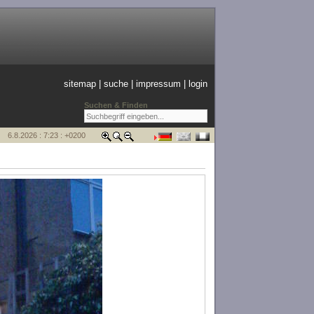
sitemap
|
suche
|
impressum
|
login
Suchen & Finden
6.8.2026 : 7:23 : +0200