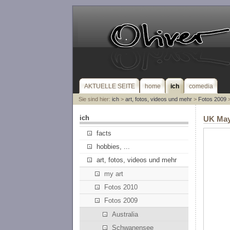
AKTUELLE SEITE
home
ich
comedia
Sie sind hier:
ich
>
art, fotos, videos und mehr
>
Fotos 2009
>
ich
UK May
facts
hobbies, ...
art, fotos, videos und mehr
my art
Fotos 2010
Fotos 2009
Australia
Schwanensee