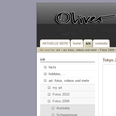
AKTUELLE SEITE
home
ich
comedia
Sie sind hier:
ich
>
art, fotos, videos und mehr
>
Fotos 2009
>
ich
Tokyo 
facts
hobbies, ...
art, fotos, videos und mehr
my art
Fotos 2010
Fotos 2009
Australia
Schwanensee