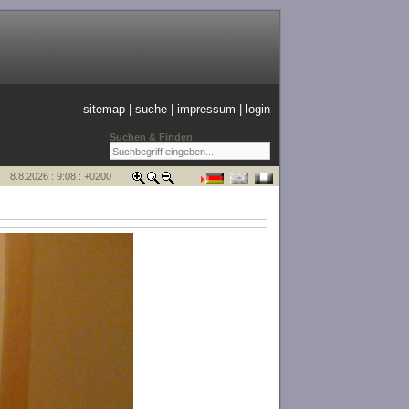
sitemap
|
suche
|
impressum
|
login
Suchen & Finden
8.8.2026 : 9:08 : +0200