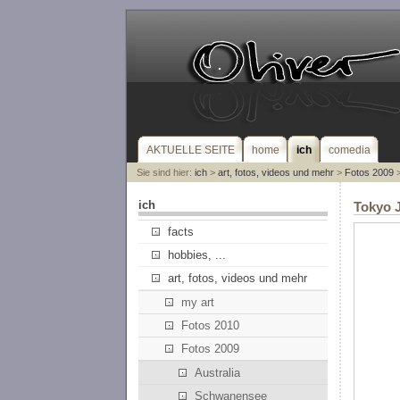
AKTUELLE SEITE
home
ich
comedia
Sie sind hier:
ich
>
art, fotos, videos und mehr
>
Fotos 2009
>
ich
Tokyo 
facts
hobbies, ...
art, fotos, videos und mehr
my art
Fotos 2010
Fotos 2009
Australia
Schwanensee