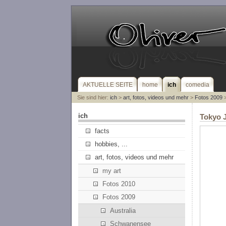
AKTUELLE SEITE
home
ich
comedia
Sie sind hier:
ich
>
art, fotos, videos und mehr
>
Fotos 2009
>
ich
Tokyo 
facts
hobbies, ...
art, fotos, videos und mehr
my art
Fotos 2010
Fotos 2009
Australia
Schwanensee