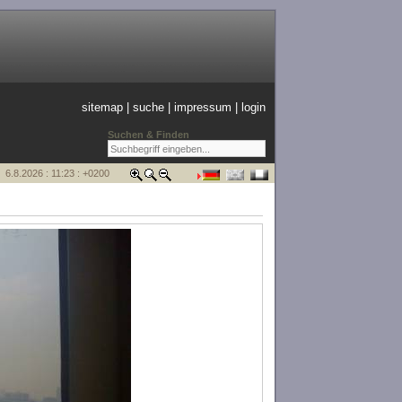
sitemap
|
suche
|
impressum
|
login
Suchen & Finden
6.8.2026 : 11:23 : +0200